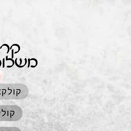
קרא
משלוח
קולקצ
קולק