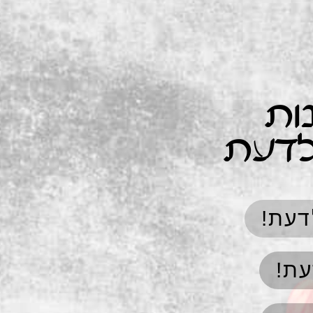
ות
לדעת
דעת!
עת!