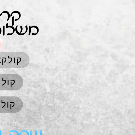
קרא
משלוח
קולקצ
קולק
קולק