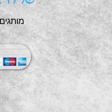
שרה א
מותגים 