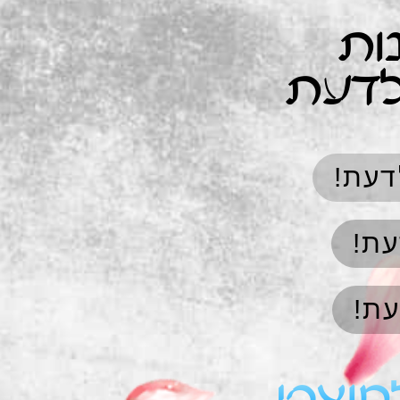
ות
לדעת
דעת!
עת!
עת!