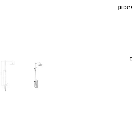
כוונן
ם